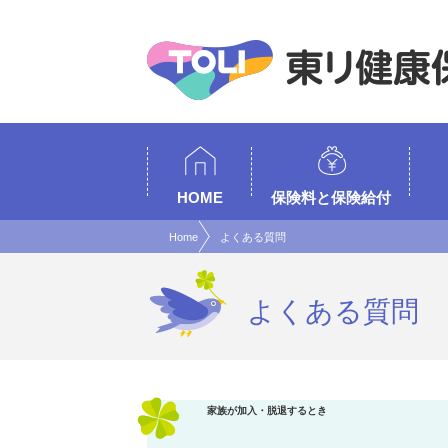
現在表示しているページの位置です。
ページ内を移動するためのリンクです。
サイト内の主なカテゴリメニューへ移動します
このページの本文へ移動します
HOME
保険料と保険給付
Home
よくある質問
よくある質問
家族が加入・脱退するとき