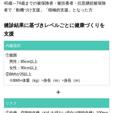
40歳～74歳までの被保険者・被扶養者・任意継続被保険
者で「動機づけ支援」「積極的支援」となった方
健診結果に基づきレベルごとに健康づくりを
支援
内臓脂肪
①腹囲
男性：85cm以上
女性：90cm以上
②BMIが25以上
※BMI=体重（kg）÷身長（m）÷身長（m）
リスク
①血糖 空腹時血糖（やむを得ない場合は随時血糖）100mg