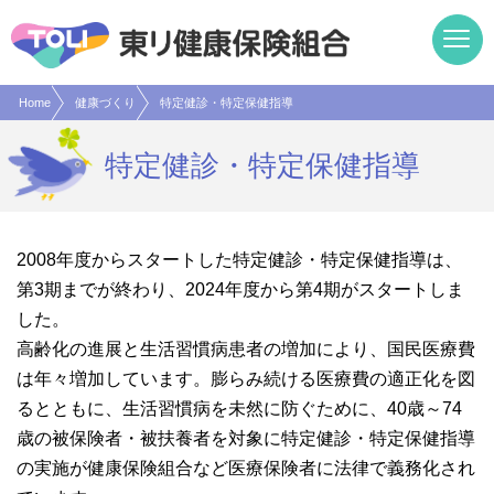
現在表示しているページの位置です。
ページ内を移動するためのリンクです。
サイト内の主なカテゴリメニューへ移動します
このページの本文へ移動します
Home
健康づくり
特定健診・特定保健指導
特定健診・特定保健指導
2008年度からスタートした特定健診・特定保健指導は、
第3期までが終わり、2024年度から第4期がスタートしま
した。
高齢化の進展と生活習慣病患者の増加により、国民医療費
は年々増加しています。膨らみ続ける医療費の適正化を図
るとともに、生活習慣病を未然に防ぐために、40歳～74
歳の被保険者・被扶養者を対象に特定健診・特定保健指導
の実施が健康保険組合など医療保険者に法律で義務化され