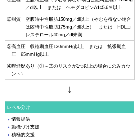
／dl以上 または ヘモグロビンA1c5.6％以上
②脂質 空腹時中性脂肪150mg／dl以上（やむを得ない場合
は随時中性脂肪175mg／dl以上） または HDLコ
レステロール40mg／dl未満
③高血圧 収縮期血圧130mmHg以上 または 拡張期血
圧 85mmHg以上
④喫煙歴あり（①～③のリスクが1つ以上の場合にのみカウ
ント）
レベル分け
情報提供
動機づけ支援
積極的支援