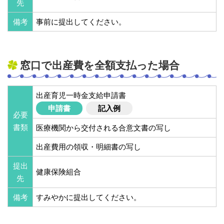
先
備考
事前に提出してください。
窓口で出産費を全額支払った場合
出産育児一時金支給申請書
申請書
記入例
必要
書類
医療機関から交付される合意文書の写し
出産費用の領収・明細書の写し
提出
健康保険組合
先
備考
すみやかに提出してください。